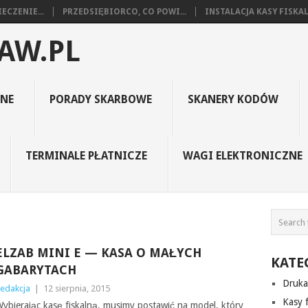
ECZENIE...
PRZEDSIĘBIORCO, CO POWI...
INSTALACJA KASY FISKALN
AW.PL
LNE
PORADY SKARBOWE
SKANERY KODÓW
TERMINALE PŁATNICZE
WAGI ELEKTRONICZNE
ELZAB MINI E — KASA O MAŁYCH
KATE
GABARYTACH
Druka
edakcja
|
12 sierpnia, 2015
Kasy f
ybierając kasę fiskalną, musimy postawić na model, który