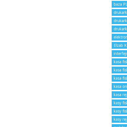
baza P
drukark
drukark
drukark
elektro
Elzab 
interfe
kasa fi
kasa fi
kasa fi
kasa on
kasa re
kasy fi
kasy fi
kasy re