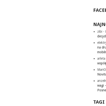
FACE
NAJN
zibi
-
decyd
elekt
na dr
mobil
arleta
współ
MariO
Novitu
anze
wagi 
Posne
TAGI