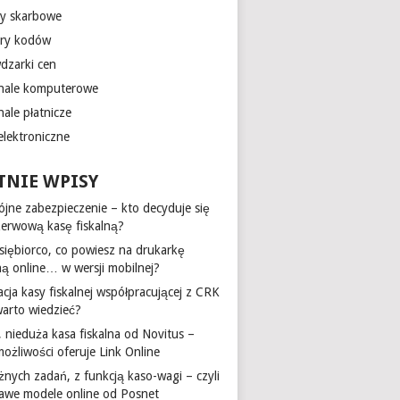
y skarbowe
ry kodów
dzarki cen
nale komputerowe
ale płatnicze
elektroniczne
TNIE WPISY
jne zabezpieczenie – kto decyduje się
zerwową kasę fiskalną?
siębiorco, co powiesz na drukarkę
lną online… w wersji mobilnej?
acja kasy fiskalnej współpracującej z CRK
warto wiedzieć?
 nieduża kasa fiskalna od Novitus –
możliwości oferuje Link Online
żnych zadań, z funkcją kaso-wagi – czyli
kawe modele online od Posnet