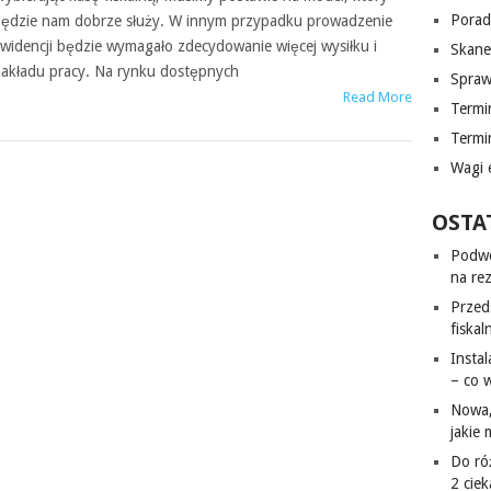
Porad
ędzie nam dobrze służy. W innym przypadku prowadzenie
widencji będzie wymagało zdecydowanie więcej wysiłku i
Skane
akładu pracy. Na rynku dostępnych
Spraw
Read More
Termi
Termin
Wagi 
OSTA
Podwó
na re
Przed
fiska
Instal
– co 
Nowa,
jakie 
Do ró
2 cie