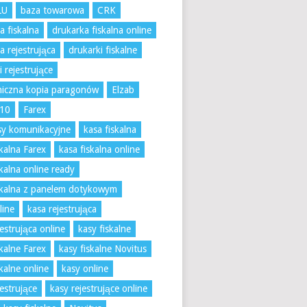
LU
baza towarowa
CRK
a fiskalna
drukarka fiskalna online
a rejestrująca
drukarki fiskalne
i rejestrujące
niczna kopia paragonów
Elzab
K10
Farex
jsy komunikacyjne
kasa fiskalna
skalna Farex
kasa fiskalna online
skalna online ready
skalna z panelem dotykowym
line
kasa rejestrująca
jestrująca online
kasy fiskalne
skalne Farex
kasy fiskalne Novitus
skalne online
kasy online
jestrujące
kasy rejestrujące online