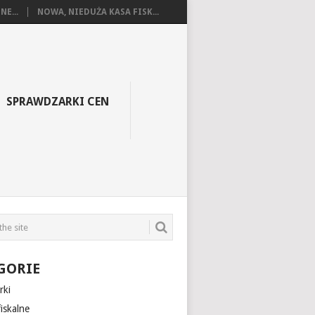
E...
NOWA, NIEDUŻA KASA FISK...
SPRAWDZARKI CEN
GORIE
rki
iskalne