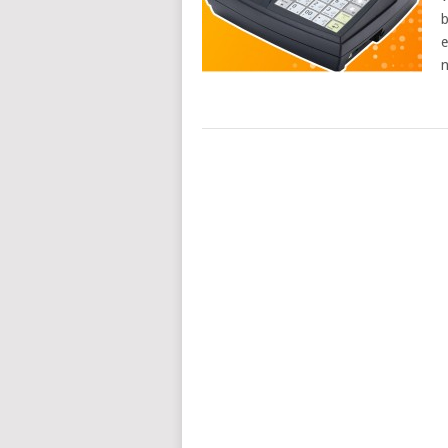
b
e
n