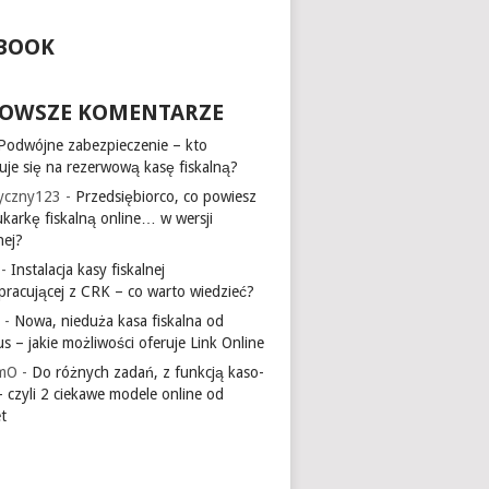
BOOK
OWSZE KOMENTARZE
Podwójne zabezpieczenie – kto
uje się na rezerwową kasę fiskalną?
ryczny123
-
Przedsiębiorco, co powiesz
ukarkę fiskalną online… w wersji
nej?
-
Instalacja kasy fiskalnej
pracującej z CRK – co warto wiedzieć?
-
Nowa, nieduża kasa fiskalna od
s – jakie możliwości oferuje Link Online
lmO
-
Do różnych zadań, z funkcją kaso-
– czyli 2 ciekawe modele online od
t