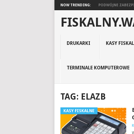
NOW TRENDING:
PODWÓJNE ZABEZPI
FISKALNY.W
DRUKARKI
KASY FISKA
TERMINALE KOMPUTEROWE
TAG:
ELAZB
KASY FISKALNE
R
W