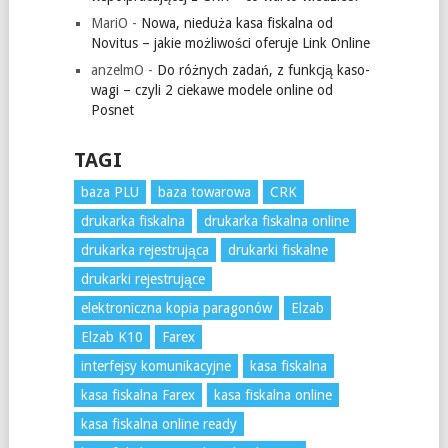
MariO
-
Nowa, nieduża kasa fiskalna od
Novitus – jakie możliwości oferuje Link Online
anzelmO
-
Do różnych zadań, z funkcją kaso-
wagi – czyli 2 ciekawe modele online od
Posnet
TAGI
baza PLU
baza towarowa
CRK
drukarka fiskalna
drukarka fiskalna online
drukarka rejestrująca
drukarki fiskalne
drukarki rejestrujące
elektroniczna kopia paragonów
Elzab
Elzab K10
Farex
interfejsy komunikacyjne
kasa fiskalna
kasa fiskalna Farex
kasa fiskalna online
kasa fiskalna online ready