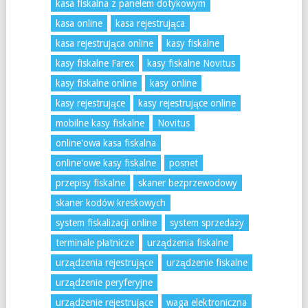
kasa fiskalna z panelem dotykowym
kasa online
kasa rejestrująca
kasa rejestrująca online
kasy fiskalne
kasy fiskalne Farex
kasy fiskalne Novitus
kasy fiskalne online
kasy online
kasy rejestrujące
kasy rejestrujące online
mobilne kasy fiskalne
Novitus
online'owa kasa fiskalna
online'owe kasy fiskalne
posnet
przepisy fiskalne
skaner bezprzewodowy
skaner kodów kreskowych
system fiskalizacji online
system sprzedaży
terminale płatnicze
urządzenia fiskalne
urządzenia rejestrujące
urządzenie fiskalne
urządzenie peryferyjne
urządzenie rejestrujące
waga elektroniczna