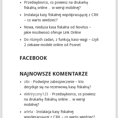
Przedsiębiorco, co powiesz na drukarkę
fiskalną online… w wersji mobilnej?
Instalacja kasy fiskalnej współpracującej z CRK
– co warto wiedzieć?
Nowa, nieduża kasa fiskalna od Novitus –
jakie możliwości oferuje Link Online
Do różnych zadań, z funkcją kaso-wagi – czyli
2 ciekawe modele online od Posnet
FACEBOOK
NAJNOWSZE KOMENTARZE
zibi
-
Podwójne zabezpieczenie – kto
decyduje się na rezerwową kasę fiskalną?
elektryczny123
-
Przedsiębiorco, co powiesz
na drukarkę fiskalną online… w wersji
mobilnej?
arleta
-
Instalacja kasy fiskalnej
współpracującej z CRK – co warto wiedzieć?