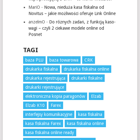
MariO
-
Nowa, nieduża kasa fiskalna od
Novitus – jakie możliwości oferuje Link Online
anzelmO
-
Do różnych zadań, z funkcją kaso-
wagi – czyli 2 ciekawe modele online od
Posnet
TAGI
baza PLU
baza towarowa
CRK
drukarka fiskalna
drukarka fiskalna online
drukarka rejestrująca
drukarki fiskalne
drukarki rejestrujące
elektroniczna kopia paragonów
Elzab
Elzab K10
Farex
interfejsy komunikacyjne
kasa fiskalna
kasa fiskalna Farex
kasa fiskalna online
kasa fiskalna online ready