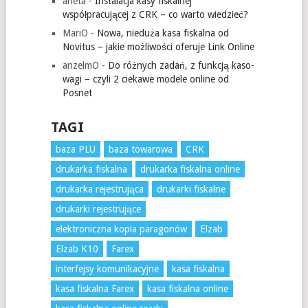
arleta
-
Instalacja kasy fiskalnej
współpracującej z CRK – co warto wiedzieć?
MariO
-
Nowa, nieduża kasa fiskalna od
Novitus – jakie możliwości oferuje Link Online
anzelmO
-
Do różnych zadań, z funkcją kaso-
wagi – czyli 2 ciekawe modele online od
Posnet
TAGI
baza PLU
baza towarowa
CRK
drukarka fiskalna
drukarka fiskalna online
drukarka rejestrująca
drukarki fiskalne
drukarki rejestrujące
elektroniczna kopia paragonów
Elzab
Elzab K10
Farex
interfejsy komunikacyjne
kasa fiskalna
kasa fiskalna Farex
kasa fiskalna online