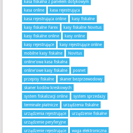
kasa fiskalna z panelem dotykowym
kasa online
kasa rejestrująca
kasa rejestrująca online
kasy fiskalne
kasy fiskalne Farex
kasy fiskalne Novitus
kasy fiskalne online
kasy online
kasy rejestrujące
kasy rejestrujące online
mobilne kasy fiskalne
Novitus
online'owa kasa fiskalna
online'owe kasy fiskalne
posnet
przepisy fiskalne
skaner bezprzewodowy
skaner kodów kreskowych
system fiskalizacji online
system sprzedaży
terminale płatnicze
urządzenia fiskalne
urządzenia rejestrujące
urządzenie fiskalne
urządzenie peryferyjne
urządzenie rejestrujące
waga elektroniczna