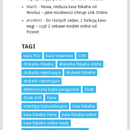
MariO
-
Nowa, nieduża kasa fiskalna od
Novitus – jakie możliwości oferuje Link Online
anzelmO
-
Do różnych zadań, z funkcją kaso-
wagi – czyli 2 ciekawe modele online od
Posnet
TAGI
baza PLU
baza towarowa
CRK
drukarka fiskalna
drukarka fiskalna online
drukarka rejestrująca
drukarki fiskalne
drukarki rejestrujące
elektroniczna kopia paragonów
Elzab
Elzab K10
Farex
interfejsy komunikacyjne
kasa fiskalna
kasa fiskalna Farex
kasa fiskalna online
kasa fiskalna online ready