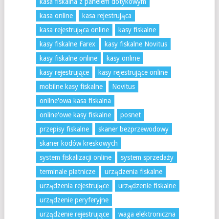
kasa fiskalna z panelem dotykowym
kasa online
kasa rejestrująca
kasa rejestrująca online
kasy fiskalne
kasy fiskalne Farex
kasy fiskalne Novitus
kasy fiskalne online
kasy online
kasy rejestrujące
kasy rejestrujące online
mobilne kasy fiskalne
Novitus
online'owa kasa fiskalna
online'owe kasy fiskalne
posnet
przepisy fiskalne
skaner bezprzewodowy
skaner kodów kreskowych
system fiskalizacji online
system sprzedaży
terminale płatnicze
urządzenia fiskalne
urządzenia rejestrujące
urządzenie fiskalne
urządzenie peryferyjne
urządzenie rejestrujące
waga elektroniczna