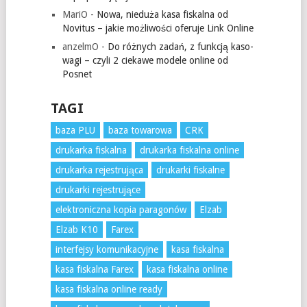
MariO
-
Nowa, nieduża kasa fiskalna od
Novitus – jakie możliwości oferuje Link Online
anzelmO
-
Do różnych zadań, z funkcją kaso-
wagi – czyli 2 ciekawe modele online od
Posnet
TAGI
baza PLU
baza towarowa
CRK
drukarka fiskalna
drukarka fiskalna online
drukarka rejestrująca
drukarki fiskalne
drukarki rejestrujące
elektroniczna kopia paragonów
Elzab
Elzab K10
Farex
interfejsy komunikacyjne
kasa fiskalna
kasa fiskalna Farex
kasa fiskalna online
kasa fiskalna online ready