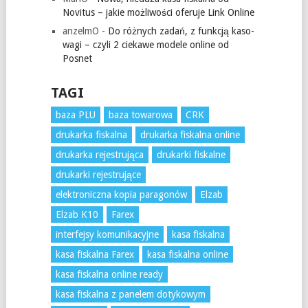
Novitus – jakie możliwości oferuje Link Online
anzelmO
-
Do różnych zadań, z funkcją kaso-
wagi – czyli 2 ciekawe modele online od
Posnet
TAGI
baza PLU
baza towarowa
CRK
drukarka fiskalna
drukarka fiskalna online
drukarka rejestrująca
drukarki fiskalne
drukarki rejestrujące
elektroniczna kopia paragonów
Elzab
Elzab K10
Farex
interfejsy komunikacyjne
kasa fiskalna
kasa fiskalna Farex
kasa fiskalna online
kasa fiskalna online ready
kasa fiskalna z panelem dotykowym