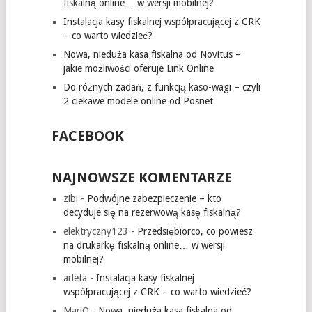
fiskalną online… w wersji mobilnej?
Instalacja kasy fiskalnej współpracującej z CRK
– co warto wiedzieć?
Nowa, nieduża kasa fiskalna od Novitus –
jakie możliwości oferuje Link Online
Do różnych zadań, z funkcją kaso-wagi – czyli
2 ciekawe modele online od Posnet
FACEBOOK
NAJNOWSZE KOMENTARZE
zibi
-
Podwójne zabezpieczenie – kto
decyduje się na rezerwową kasę fiskalną?
elektryczny123
-
Przedsiębiorco, co powiesz
na drukarkę fiskalną online… w wersji
mobilnej?
arleta
-
Instalacja kasy fiskalnej
współpracującej z CRK – co warto wiedzieć?
MariO
-
Nowa, nieduża kasa fiskalna od