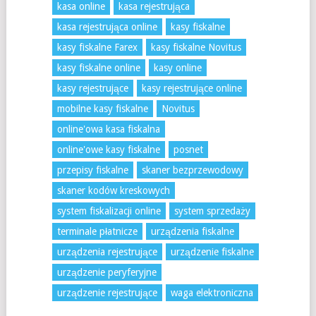
kasa online
kasa rejestrująca
kasa rejestrująca online
kasy fiskalne
kasy fiskalne Farex
kasy fiskalne Novitus
kasy fiskalne online
kasy online
kasy rejestrujące
kasy rejestrujące online
mobilne kasy fiskalne
Novitus
online'owa kasa fiskalna
online'owe kasy fiskalne
posnet
przepisy fiskalne
skaner bezprzewodowy
skaner kodów kreskowych
system fiskalizacji online
system sprzedaży
terminale płatnicze
urządzenia fiskalne
urządzenia rejestrujące
urządzenie fiskalne
urządzenie peryferyjne
urządzenie rejestrujące
waga elektroniczna