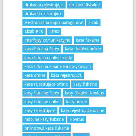
drukarka rejestrująca
drukarki fiskalne
drukarki rejestrujące
elektroniczna kopia paragonów
Elzab
Elzab K10
Farex
interfejsy komunikacyjne
kasa fiskalna
kasa fiskalna Farex
kasa fiskalna online
kasa fiskalna online ready
kasa fiskalna z panelem dotykowym
kasa online
kasa rejestrująca
kasa rejestrująca online
kasy fiskalne
kasy fiskalne Farex
kasy fiskalne Novitus
kasy fiskalne online
kasy online
kasy rejestrujące
kasy rejestrujące online
mobilne kasy fiskalne
Novitus
online'owa kasa fiskalna