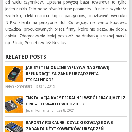
od wielu czynników. Opisana powyżej baza towarowa to tylko
jeden z nich. Istotne są również inne parametry i funkcje: szybkość
wydruku, elektroniczna kopia paragonów, możliwość wydruku
NIP-u klienta na paragonie itd. Co więcej, nie warto kupować
urządzeń produkowanych przez firmy, które nie cieszą się dobrą
opinią. Zdecydowanie lepiej postawić na drukarkę uznanej marki,
np. Elzab, Posnet czy też Novitus.
RELATED POSTS
JAK SYSTEM ONLINE WPŁYWA NA SPRAWĘ
REFUNDACJI ZA ZAKUP URZĄDZENIA
FISKALNEGO?
Jeden komentarz
|
paź 1, 2019
INSTALACJA KASY FISKALNEJ WSPÓŁPRACUJĄCEJ Z
CRK – CO WARTO WIEDZIEĆ?
Jeden komentarz
|
cze 8, 2021
RAPORTY FISKALNE, CZYLI OBOWIĄZKOWE
ZADANIA UŻYTKOWNIKÓW URZĄDZEŃ