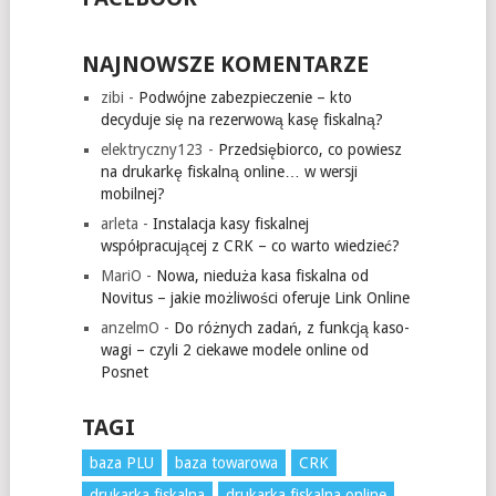
NAJNOWSZE KOMENTARZE
zibi
-
Podwójne zabezpieczenie – kto
decyduje się na rezerwową kasę fiskalną?
elektryczny123
-
Przedsiębiorco, co powiesz
na drukarkę fiskalną online… w wersji
mobilnej?
arleta
-
Instalacja kasy fiskalnej
współpracującej z CRK – co warto wiedzieć?
MariO
-
Nowa, nieduża kasa fiskalna od
Novitus – jakie możliwości oferuje Link Online
anzelmO
-
Do różnych zadań, z funkcją kaso-
wagi – czyli 2 ciekawe modele online od
Posnet
TAGI
baza PLU
baza towarowa
CRK
drukarka fiskalna
drukarka fiskalna online